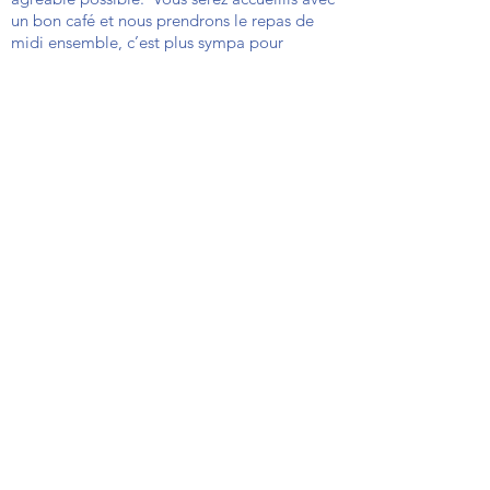
un bon café et nous prendrons le repas de
midi ensemble, c’est plus sympa pour
poursuivre les échanges.
Durée : 1 jour
Lieu : Transforma Bxl, à Evere
Prix : 490 €
HTVA
Réductions pour le secteur non marchand
/asbl : nous contacter
Ce séminaire BePLUS est animé par Denis
Dorbolo