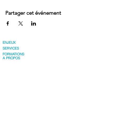
Partager cet événement
ENJEUX
SERVICES
FORMATIONS
A PROPOS
info@beplus-learning.com
+32 2 646 82 20
Rejoignez-nous
Conditions générales de vente